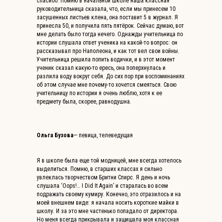
спасибо. Помню в начальной школе наша классная
руководительница сказала, что, если мы принесем 10
засушенных листьев клена, она поставит 5 в журнал. Я
принесла 50, и получила пять пятёрок. Сейчас думаю, вот
мне делать было тогда нечего. Однажды учительница по
истории слушала ответ ученика на какой-то вопрос: он
рассказывал про Наполеона, и как тот вел свои войны.
Учительница решила попить водички, и в этот момент
ученик сказал какую-то ересь, она поперхнулась и
разлила воду вокруг себя. До сих пор при воспоминаниях
об этом случае мне почему-то хочется смеяться. Свою
учительницу по истории я очень люблю, хотя к ее
предмету была, скорее, равнодушна.
Ольга Бузова
— певица, телеведущая
Я в школе была еще той модницей, мне всегда хотелось
выделиться. Помню, в старших классах я сильно
увлеклась творчеством Бритни Спирс. Я день и ночь
слушала ‘Oops!… I Did It Again’ и старалась во всем
подражать своему кумиру. Конечно, это отразилось и на
моей внешнем виде: я начала носить короткие майки в
школу. И за это мне частенько попадало от директора.
Но меня всегда прикрывала и защищала моя классная