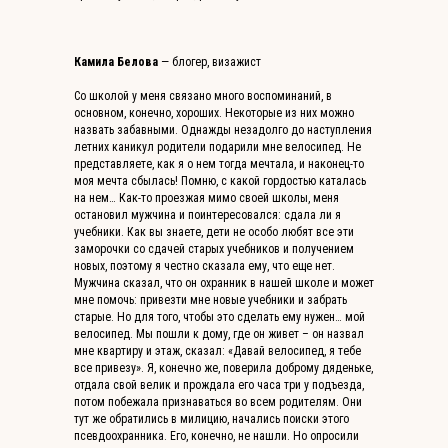
Камила Белова
— блогер, визажист
Со школой у меня связано много воспоминаний, в
основном, конечно, хороших. Некоторые из них можно
назвать забавными. Однажды незадолго до наступления
летних каникул родители подарили мне велосипед. Не
представляете, как я о нем тогда мечтала, и наконец-то
моя мечта сбылась! Помню, с какой гордостью каталась
на нем… Как-то проезжая мимо своей школы, меня
остановил мужчина и поинтересовался: сдала ли я
учебники. Как вы знаете, дети не особо любят все эти
заморочки со сдачей старых учебников и получением
новых, поэтому я честно сказала ему, что еще нет.
Мужчина сказал, что он охранник в нашей школе и может
мне помочь: привезти мне новые учебники и забрать
старые. Но для того, чтобы это сделать ему нужен… мой
велосипед. Мы пошли к дому, где он живет – он назвал
мне квартиру и этаж, сказал: «Давай велосипед, я тебе
все привезу». Я, конечно же, поверила доброму дяденьке,
отдала свой велик и прождала его часа три у подъезда,
потом побежала признаваться во всем родителям. Они
тут же обратились в милицию, начались поиски этого
псевдоохранника. Его, конечно, не нашли. Но опросили