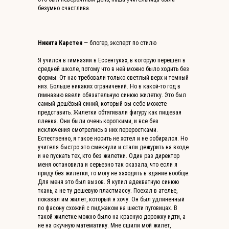
безумно счастлива.
Никита Карстен
— блогер, эксперт по стилю
Я учился в гимназии в Ессентуках, в которую перешёл в
средней школе, потому что в ней можно было ходить без
формы. От нас требовали только светлый верх и темный
низ. Больше никаких ограничений. Но в какой-то год в
гимназию ввели обязательную синюю жилетку. Это был
самый дешёвый синий, который вы себе можете
представить. Жилетки обтягивали фигуру как пищевая
пленка. Они были очень короткими, и все без
исключения смотрелись в них переростками.
Естественно, я такое носить не хотел и не собирался. Но
учителя быстро это смекнули и стали дежурить на входе
и не пускать тех, кто без жилетки. Один раз директор
меня остановила и серьезно так сказала, что если я
приду без жилетки, то могу не заходить в здание вообще.
Для меня это был вызов. Я купил адекватную синюю
ткань, а не ту дешевую пластмассу. Поехал в ателье,
показал им жилет, который я хочу. Он был удлиненный
по фасону схожий с пиджаком на шести пуговицах. В
такой жилетке можно было на красную дорожку идти, а
не на скучную математику. Мне сшили мой жилет,