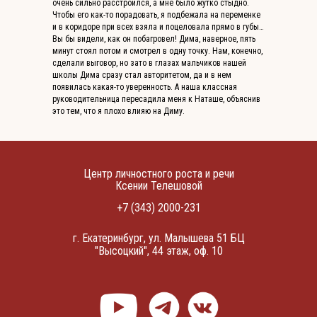
очень сильно расстроился, а мне было жутко стыдно.
Чтобы его как-то порадовать, я подбежала на переменке
и в коридоре при всех взяла и поцеловала прямо в губы…
Вы бы видели, как он побагровел! Дима, наверное, пять
минут стоял потом и смотрел в одну точку. Нам, конечно,
сделали выговор, но зато в глазах мальчиков нашей
школы Дима сразу стал авторитетом, да и в нем
появилась какая-то уверенность. А наша классная
руководительница пересадила меня к Наташе, объяснив
это тем, что я плохо влияю на Диму.
Источник
Центр личностного роста и речи
Ксении Телешовой
+7 (343) 2000-231
г. Екатеринбург, ул. Малышева 51 БЦ
"Высоцкий", 44 этаж, оф. 10