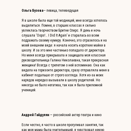
Ольга Бузова
— певица, телеведущая
Я в школе была еще той модницей, мне всегда хотелось
выделиться. Помню, в старших классах я сильно
увлеклась творчеством Бритни Спирс. Я день и ночь
слушала ‘Oops!… I Did It Again’ и старалась во всем
подражать своему кумиру. Конечно, это отразилось и на
моей внешнем виде: я начала носить короткие майки в
школу. И за это мне частенько попадало от директора.
Но меня всегда прикрывала и защищала моя классная
руководительница Галина Николаевна, такая прекрасная
женщина! Всегда с трепетом о ней вспоминаю. Она как
видела на горизонте директора, сразу отправляла меня в
кабинет подальше от строго взгляда. Хотя из-за моих
нарядов нередко вызывали в школу родителей. Но
никогда не было негатива, так как я была прилежной
ученицей.
Андрей Гайдулян
— российский актер театра и кино
Если честно, я часто в школе прогуливал занятия, так
как моя мама была учительницей, я чувствовал некую