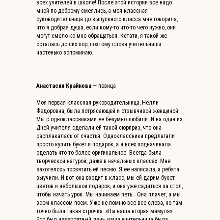
всех учителей в школе! После этой истории все надо
мной по-доброму смеялись, а моя классная
руководительница до выпускного класса мне говорила,
что я добрая душа, если кому-то что-то чего нужно, они
могут смело ко мне обращаться. Кстати, я такой же
осталась до сих пор, поэтому слова учительницы
частенько вспоминаю.
Анастасия Крайнова
— певица
Моя первая классная руководительница, Нелли
Федоровна, была потрясающей и отзывчивой женщиной.
Мы с одноклассниками ее безумно любили. И на один из
Дней учителя сделали ей такой сюрприз, что она
расплакалась от счастья. Одноклассники предлагали
просто купить букет и подарок, а я всех подначивала
сделать что-то более оригинальное. Всегда была
творческой натурой, даже в начальных классах. Мне
захотелось посвятить ей песню. Я ее написала, а ребята
выучили. И вот она входит в класс, мы ей дарим букет
цветов и небольшой подарок, и она уже садиться за стол,
чтобы начать урок. Мы начинаем петь… Она плачет, а мы
всем классом поем. Уже не помню все-все слова, но там
точно была такая строчка: «Вы наша вторая мамуля».
Это был невероятный день, наша учительница была