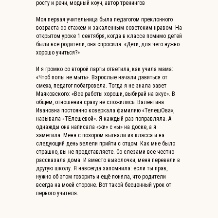
росту и речи, модный коуч, автор тренингов
Моя первая учительница была педагогом преклонного
возраста со стажем и закаленным советским нравом. На
открытом уроке 1 сентября, когда в классе помимо детей
были все родители, она спросила: «Дети, для чего нужно
хорошо учиться?»
И я громко со второй парты ответила, как учила мама:
«Чтоб полы не мыть». Взрослые начали давиться от
смеха, педагог побагровела. Тогда я не знала завет
Маяковского: «Все работы хороши, выбирай на вкус». В
общем, отношения сразу не сложились. Валентина
Ивановна постоянно коверкала фамилию «ТелешОва»,
называла «ТЕлешевой». Я каждый раз поправляла. А
однажды она написала «жи» с «ы» на доске, а я
заметила. Меня с позором выгнали из класса и на
следующий день велели прийти с отцом. Как мне было
страшно, вы не представляете. Со слезами все честно
рассказала дома. И вместо выволочки, меня перевели в
другую школу. Я навсегда запомнила: если ты прав,
нужно об этом говорить и ещё поняла, что родители
всегда на моей стороне. Вот такой бесценный урок от
первого учителя.