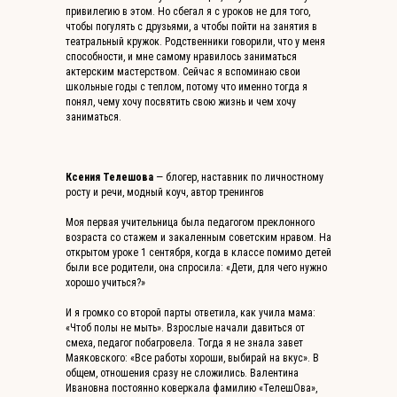
привилегию в этом. Но сбегал я с уроков не для того,
чтобы погулять с друзьями, а чтобы пойти на занятия в
театральный кружок. Родственники говорили, что у меня
способности, и мне самому нравилось заниматься
актерским мастерством. Сейчас я вспоминаю свои
школьные годы с теплом, потому что именно тогда я
понял, чему хочу посвятить свою жизнь и чем хочу
заниматься.
Ксения Телешова
— блогер, наставник по личностному
росту и речи, модный коуч, автор тренингов
Моя первая учительница была педагогом преклонного
возраста со стажем и закаленным советским нравом. На
открытом уроке 1 сентября, когда в классе помимо детей
были все родители, она спросила: «Дети, для чего нужно
хорошо учиться?»
И я громко со второй парты ответила, как учила мама:
«Чтоб полы не мыть». Взрослые начали давиться от
смеха, педагог побагровела. Тогда я не знала завет
Маяковского: «Все работы хороши, выбирай на вкус». В
общем, отношения сразу не сложились. Валентина
Ивановна постоянно коверкала фамилию «ТелешОва»,