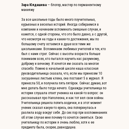
Зара Юлдашева
— блогер, мастер по перманентному
макияжу
За все школьные годы было много поучительных,
курьезных и веселых историй. Иногда собираемся в
компании и начинаем вспоминать смешные случаи, и
кажется, с одной стороны, что это было давно, а с другой,
что несмотря на годы и какие-то достижения, мы по
большому счету остаемся в душе все теми же
школьниками. Вспоминаем любимых учителей и тех, кто
был с нами строг. Сейчас с высоты возраста больше
понимаем всех, кто пытался научить нас разумному,
доброму и вечному. И хочется им сказать за многое
спасибо. Помню в начальной школе наша классная
руководительница сказала, что, если мы принесем 10
засушенных листьев клена, она поставит 5 в журнал. Я
принесла 50, и получила пять пятёрок. Сейчас думаю, вот
мне делать было тогда нечего. Однажды учительница по
истории слушала ответ ученика на какой-то вопрос: он
рассказывал про Наполеона, и как тот вел свои войны.
Учительница решила попить водички, и в этот момент
ученик сказал какую-то ересь, она поперхнулась и
разлила воду вокруг себя. До сих пор при воспоминаниях
об этом случае мне почему-то хочется смеяться. Свою
учительницу по истории я очень люблю, хотя к ее
предмету была, скорее, равнодушна.