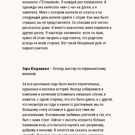
называла «ТЕлешевой». Я каждый раз поправляла. А
однажды она написала «жи» с «ы» на доске, а я
заметила. Меня с позором выгнали из класса и на
следующий день велели прийти с отцом. Как мне было
страшно, вы не представляете. Со слезами все честно
рассказала дома. И вместо выволочки, меня перевели в
другую школу. Я навсегда запомнила: если ты прав,
нужно об этом говорить и ещё поняла, что родители
всегда на моей стороне. Вот такой бесценный урок от
первого учителя.
Зара Юлдашева
— блогер, мастер по перманентному
макияжу
За все школьные годы было много поучительных,
курьезных и веселых историй. Иногда собираемся в
компании и начинаем вспоминать смешные случаи, и
кажется, с одной стороны, что это было давно, а с другой,
что несмотря на годы и какие-то достижения, мы по
большому счету остаемся в душе все теми же
школьниками. Вспоминаем любимых учителей и тех, кто
был с нами строг. Сейчас с высоты возраста больше
понимаем всех, кто пытался научить нас разумному,
доброму и вечному. И хочется им сказать за многое