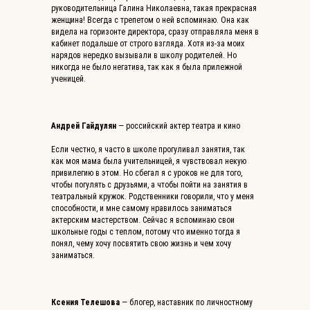
руководительница Галина Николаевна, такая прекрасная
женщина! Всегда с трепетом о ней вспоминаю. Она как
видела на горизонте директора, сразу отправляла меня в
кабинет подальше от строго взгляда. Хотя из-за моих
нарядов нередко вызывали в школу родителей. Но
никогда не было негатива, так как я была прилежной
ученицей.
Андрей Гайдулян
— российский актер театра и кино
Если честно, я часто в школе прогуливал занятия, так
как моя мама была учительницей, я чувствовал некую
привилегию в этом. Но сбегал я с уроков не для того,
чтобы погулять с друзьями, а чтобы пойти на занятия в
театральный кружок. Родственники говорили, что у меня
способности, и мне самому нравилось заниматься
актерским мастерством. Сейчас я вспоминаю свои
школьные годы с теплом, потому что именно тогда я
понял, чему хочу посвятить свою жизнь и чем хочу
заниматься.
Ксения Телешова
— блогер, наставник по личностному