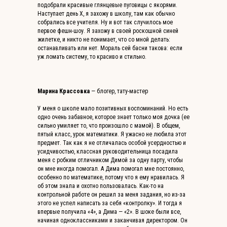
подобрали красивые глянцевые пуговицы с якорями.
Наступает день X, я захожу в школу, там как обычно
собрались все учителя. Ну и вот так случилось мое
первое фешн-шоу. Я захожу в своей роскошной синей
жилетке, и никто не понимает, что со мной делать:
останавливать или нет. Мораль сей басни такова: если
уж ломать систему, то красиво и стильно.
Марина Крассовка
— блогер, тату-мастер
У меня о школе мало позитивных воспоминаний. Но есть
одно очень забавное, которое знает только моя дочка (ее
сильно умиляет то, что произошло с мамой). В общем,
пятый класс, урок математики. Я ужасно не любила этот
предмет. Так как я не отличалась особой усердностью и
усидчивостью, классная руководительница посадила
меня с робким отличником Димой за одну парту, чтобы
он мне иногда помогал. А Дима помогал мне постоянно,
особенно по математике, потому что я ему нравилась. Я
об этом знала и охотно пользовалась. Как-то на
контрольной работе он решил за меня задания, но из-за
этого не успел написать за себя «контролку». И тогда я
впервые получила «4», а Дима — «2». В шоке были все,
начиная одноклассниками и заканчивая директором. Он