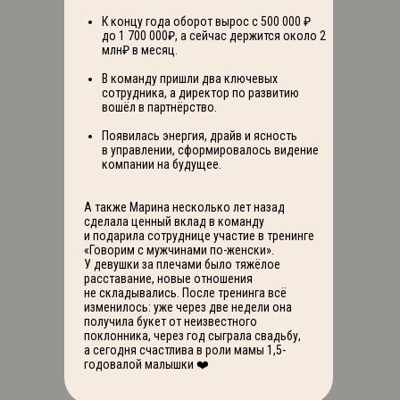
К концу года оборот вырос с 500 000 ₽
до 1 700 000₽, а сейчас держится около 2
млн₽ в месяц.
В команду пришли два ключевых
сотрудника, а директор по развитию
вошёл в партнёрство.
Появилась энергия, драйв и ясность
в управлении, сформировалось видение
компании на будущее.
А также Марина несколько лет назад
сделала ценный вклад в команду
и подарила сотруднице участие в тренинге
«Говорим с мужчинами по-женски».
У девушки за плечами было тяжёлое
расставание, новые отношения
не складывались. После тренинга всё
изменилось: уже через две недели она
получила букет от неизвестного
поклонника, через год сыграла свадьбу,
а сегодня счастлива в роли мамы 1,5-
годовалой малышки ❤️