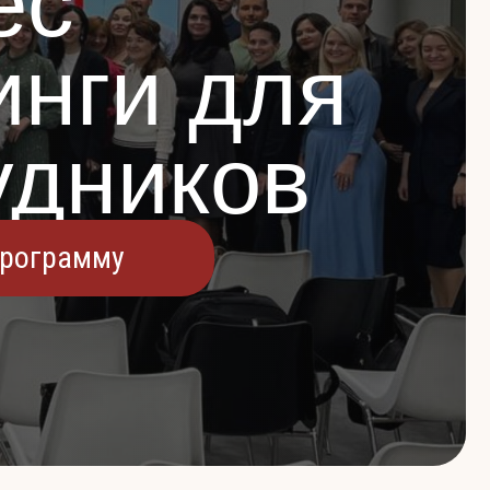
ес
инги для
удников
программу