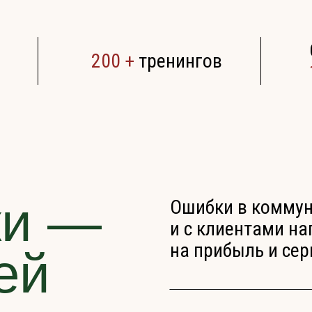
200 +
тренингов
ки —
Ошибки в коммун
и с клиентами н
на прибыль и сер
ей