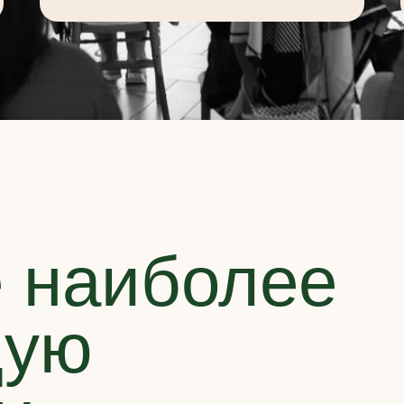
 наиболее
щую