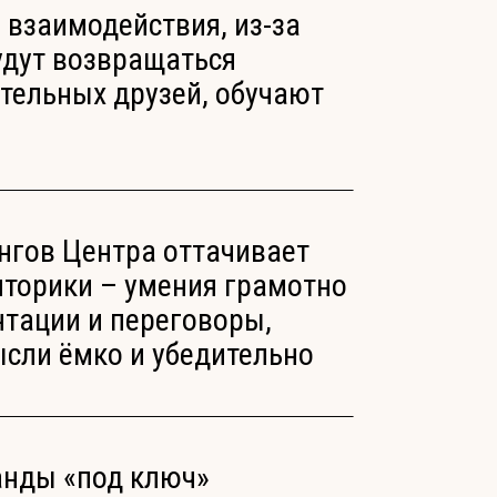
 взаимодействия, из-за
удут возвращаться
тельных друзей, обучают
нгов Центра оттачивает
иторики – умения грамотно
нтации и переговоры,
ысли ёмко и убедительно
нды «под ключ»