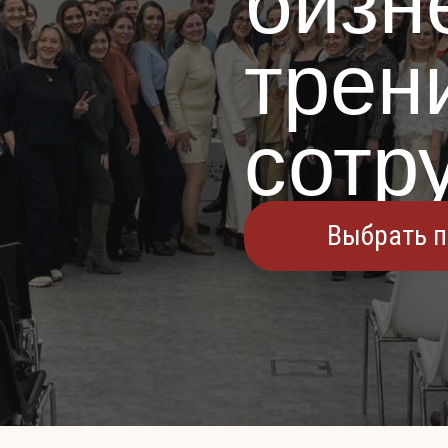
бизн
трен
сотр
Выбрать 